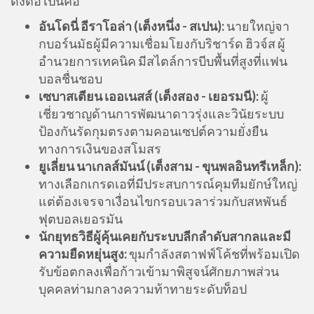
ดังต่อไปนี้คือ
อันโดนี่ อีราโอล่า (เต็งหนึ่ง - สเปน):
นายใหญ่จา
กบอร์นมัธผู้มีความเชื่อมโยงกับริชาร์ด ฮิวจ์ส ผู้
อำนวยการเทคนิค มีสไตล์การบีบพื้นที่สูงที่แฟน
บอลชื่นชอบ
เซบาสเตียน เออเนสส์ (เต็งสอง - เยอรมนี):
ผู้
เชี่ยวชาญด้านการพัฒนาดาวรุ่งและวินัยระบบ
ป้องกันรัดกุมตรงตามคอนเซปต์ความยั่งยืน
ทางการเงินของสโมสร
ยูเลี่ยน นาเกลส์มันน์ (เต็งสาม - ขุนพลอินทรีเหล็ก):
ทางเลือกเกรดเอที่มีประสบการณ์คุมทีมยักษ์ใหญ่
แต่ต้องเจรจาเงื่อนไขกรอบเวลาร่วมกับสหพันธ์
ฟุตบอลเยอรมัน
นักยุทธวิธีผู้คุ้นเคยกับระบบลีกลำดับสากลและมี
ความยืดหยุ่นสูง:
ขุมกำลังสตาฟฟ์โค้ชที่พร้อมเปิด
รับข้อตกลงเพื่อก้าวเข้ามาพิสูจน์ศักยภาพส่วน
บุคคลท่ามกลางความท้าทายระดับท็อป