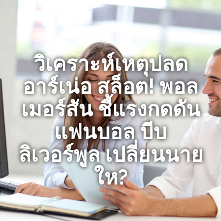
วิเคราะห์เหตุปลด
อาร์เน่อ สล็อต! พอล
เมอร์สัน ชี้แรงกดดัน
แฟนบอล บีบ
ลิเวอร์พูล เปลี่ยนนาย
ให?