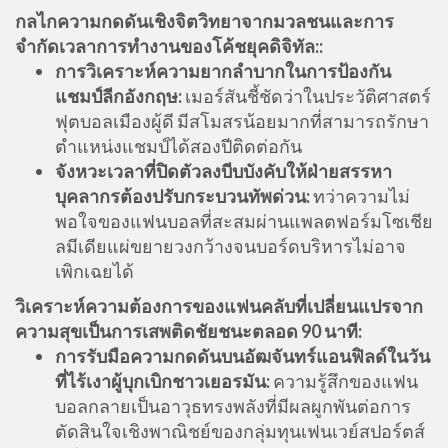
กลไกความกดดันเชิงจิตวิทยาจากมวลชนและการ
จำกัดเวลาการทำงานของโค้ชยุคดิจิทัล::
การวิเคราะห์ความยากลำบากในการป้องกัน
แชมป์ลีกอังกฤษ:
เมอร์สันชี้ชัดว่าในประวัติศาสตร์
ฟุตบอลเมืองผู้ดี มีสโมสรน้อยมากที่สามารถรักษา
ตำแหน่งแชมป์ได้สองปีติดต่อกัน
จังหวะเวลาที่ปิดตัวลงบีบบังคับให้ฝ่ายสรรหา
บุคลากรต้องปรับกระบวนทัพด่วน:
ทว่าความไม่
พอใจของแฟนบอลที่สะสมผ่านแพลตฟอร์มโซเชีย
ลมีเดียแผ่ขยายวงกว้างจนบอร์ดบริหารไม่อาจ
เพิกเฉยได้
วิเคราะห์ความต้องการของแฟนคลับที่เปลี่ยนแปรจาก
ความสุขเป็นการเสพติดชัยชนะตลอด 90 นาที:
การรับมือความกดดันบนอัฒจันทร์แอนฟิลด์ในวัน
ที่ไร้เงาผู้บุกเบิกชาวเยอรมัน:
ความรู้สึกของแฟน
บอลกลายเป็นอาวุธทรงพลังที่มีผลผูกพันต่อการ
ตัดสินใจเชิงพาณิชย์ของกลุ่มทุนเฟนเวย์สปอร์ตส์