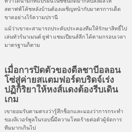
ทว่าไดนามิกที่แปรผันในซีซั่นถัดมากลับส่งผลให้
สตาฟฟ์โค้ชหลังบ้านต้องเผชิญหน้ากับมาตรการเด็ด
ขาดอย่างไร้ความปรานี
แม้ว่าเขาจะสามารถประคับประคองทีมให้รักษาสิทธิ์ไป
เล่นทัวร์นาเมนต์ ยูฟ่า แชมเปียนส์ลีก ได้ตามกรอบเวลา
มาตรฐานก็ตาม
เมื่อการปิดตัวของดีลชาบีอลอน
โซ่สู่ค่ายสแตมฟอร์ดบริดจ์เร่ง
ปฏิกิริยาให้หงส์แดงต้องรีบเดิน
เกม
เขายอมรับตามตรงว่ารู้สึกช็อกและมองว่าการกระทำ
ของลิเวอร์พูลในรอบนี้มีความโหดร้ายต่อตัวผู้จัดการ
ทีมมากเกินไป